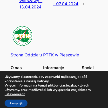
Warszawy –
– 07.04.2024
→
13.04.2024
Strona Oddziału PTTK w Pleszewie
O nas
Informacje
Social
Zarząd Oddziału
Polityka prywatności
Facebook
Używamy ciasteczek, aby zapewnić najlepszą jakość
korzystania z naszej witryny.
Historia
Kontakt
Więcej informacji na temat plików ciasteczka, których
używamy, oraz możliwości ich wyłączenia znajdziesz w
ustawieniach
.
Administrator strony: Marcin Czerwiński
Akceptuję
Designed with
WordPress