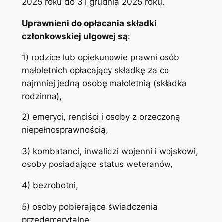
2025 roku do 31 grudnia 2025 roku.
Uprawnieni do opłacania składki
członkowskiej ulgowej są
:
1) rodzice lub opiekunowie prawni osób
małoletnich opłacający składkę za co
najmniej jedną osobę małoletnią (składka
rodzinna),
2) emeryci, renciści i osoby z orzeczoną
niepełnosprawnością,
3) kombatanci, inwalidzi wojenni i wojskowi,
osoby posiadające status weteranów,
4) bezrobotni,
5) osoby pobierające świadczenia
przedemerytalne.