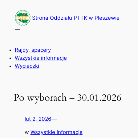
Przejdź
do
Strona Oddziału PTTK w Pleszewie
treści
Rajdy, spacery
Wszystkie informacje
Wycieczki
Po wyborach – 30.01.2026
lut 2, 2026
—
w
Wszystkie informacje